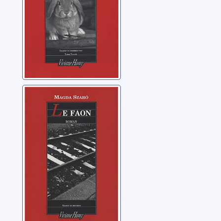
Le faon: [roman]
Szabó, Magda