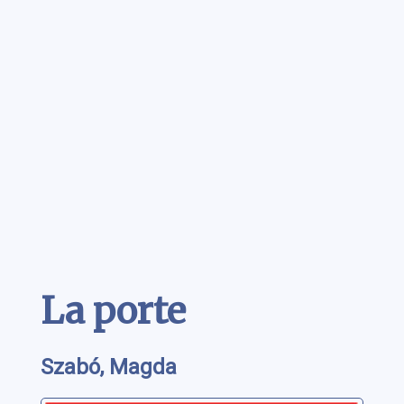
Contenu
La porte
Szabó, Magda