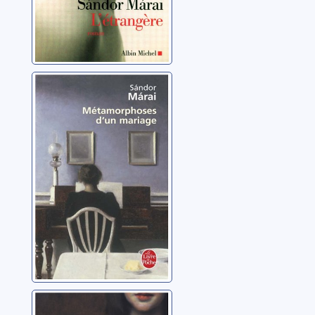
Métamorphoses
d'un mariage:
roman
Márai, Sándor
Un chien de