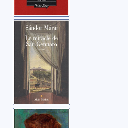
Le miracle de
San Gennaro:
roman
Márai, Sándor
Le premier
amour : roman