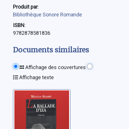
Produit par
:
Bibliothèque Sonore Romande
ISBN
:
9782878581836
Documents similaires
Affichage des couvertures
Affichage texte
La ballade d'Iza:
[roman]
Szabó, Magda