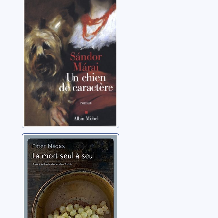
caractère :
roman
Márai, Sándor
La mort seul à
seul
Nádas, Peter