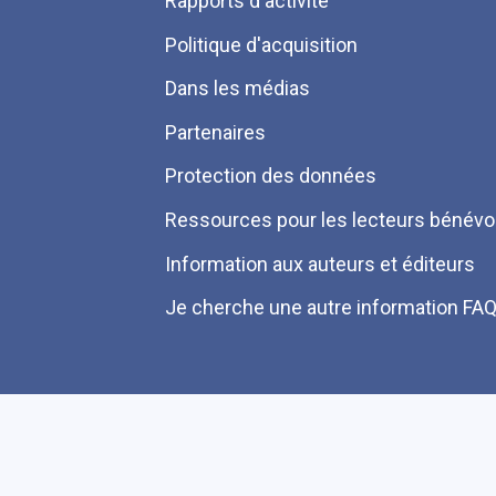
Rapports d'activité
de
Politique d'acquisition
page
Dans les médias
Partenaires
Protection des données
Ressources pour les lecteurs bénévo
Information aux auteurs et éditeurs
Je cherche une autre information FA
Plan du site