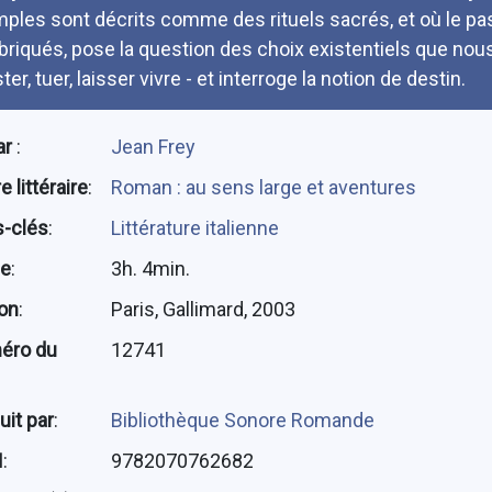
mples sont décrits comme des rituels sacrés, et où le pa
briqués, pose la question des choix existentiels que nou
ter, tuer, laisser vivre - et interroge la notion de destin.
ar
:
Jean Frey
 littéraire
:
Roman : au sens large et aventures
-clés
:
Littérature italienne
ée
:
3h. 4min.
ion
:
Paris, Gallimard, 2003
éro du
12741
uit par
:
Bibliothèque Sonore Romande
N
:
9782070762682