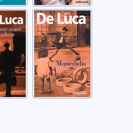
vant le
Montedidio:
 roman
roman
De Luca, Erri