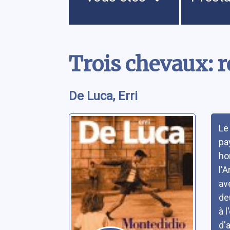
Contenu
Trois chevaux: 
De Luca, Erri
Rés
Le
pay
ho
l'A
av
de
à 
d'