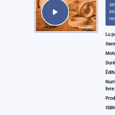
si
im
res
Lu p
Genre
Mots
Dur
Édit
Num
livre
:
Prod
ISB