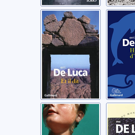
Et il dit: [roman]
Histoire
De Luca, Erri
De Luca, Err
Les poissons ne
Le tour d
ferment pas les
De Luca, Err
yeux