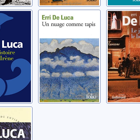
 d'Irène
Un nuage
Le jour a
comme tapis
bonheur:
i
De Luca, Erri
De Luca, Erri
e l'oie
i