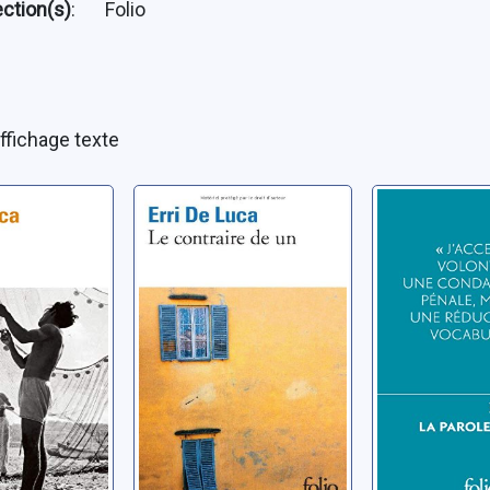
ection(s)
:
Folio
ffichage texte
Le contraire de
La parole
un
contraire.
i
de Du se
De Luca, Erri
de justic
De Luca, Erri
devoir de
désobéir:
conversa
entre Jo
et Erri D