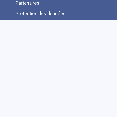
Partenaires
Protection des données
Ressources pour les lecteurs bénévoles
Information aux auteurs et éditeurs
Je cherche une autre information FAQ
Suivez-nous sur les réseaux sociaux
Accessibilité