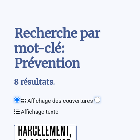
Contenu
Recherche par
mot-clé:
Prévention
8 résultats.
Affichage des couvertures
Affichage texte
Harcèlement, ça
commence