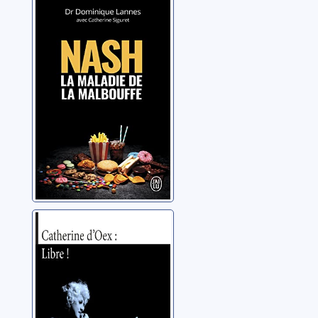
Nash: la maladie
de la malbouffe
Lannes, Dominique
Catherine d'Oex:
libre!: le reste on
s'en fout
Morier-Genoud, Pascal