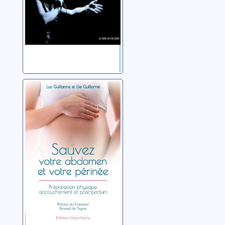
Sauvez votre
abdomen et
votre périnée:
préparation
Guillarme, Luc
physique,
accouchement et
post-partum