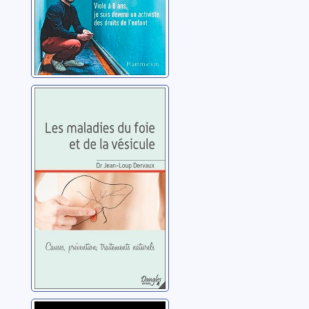
Les maladies du
foie et de la
vésicule: causes,
prévention,
Dervaux, Jean-Loup
traitements
naturels