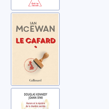
Le cafard
McEwan, Ian
Aurore et le
mystère de la
chambre secrète