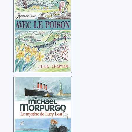
Rendez-vous
avec le danger
Chapman, Julia
Le mystère de
Lucy Lost
Morpurgo, Michael