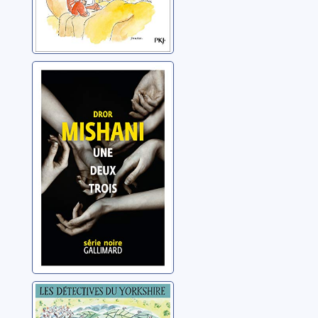
Une deux trois
Mishani, Dror
Les détectives
du Yorkshire: 05: