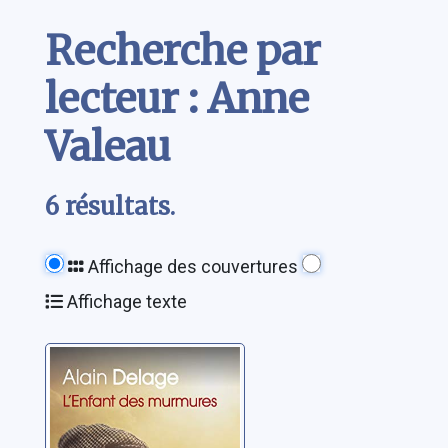
Contenu
Recherche par
lecteur : Anne
Valeau
6 résultats.
Affichage des couvertures
Affichage texte
L'enfant des
murmures
Delage, Alain