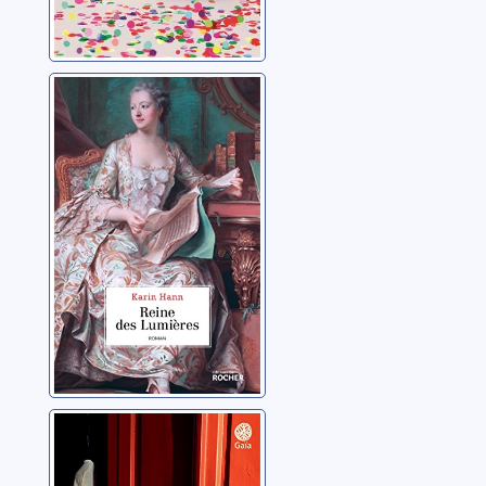
Reine des
Lumières
Hann, Karin
La grande villa
Vilaine, Laurence