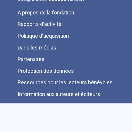
Menu
A propos de la fondation
Pied
Rapports d'activité
de
Politique d'acquisition
page
Dans les médias
Partenaires
Protection des données
Ressources pour les lecteurs bénévoles
Information aux auteurs et éditeurs
Je cherche une autre information FAQ
Suivez-nous sur les réseaux sociaux