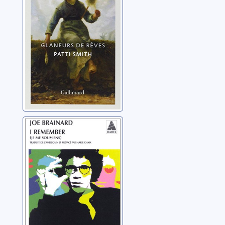
Smith, Patti
I remember: (je
me souviens)
Brainard, Joe