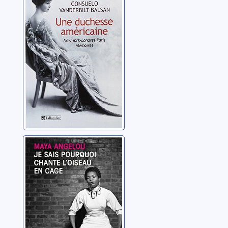
américaine: New
York-Londres-
Paris
Balsan, Consuelo
Vanderbilt
Je sais pourquoi
chante l'oiseau
en cage
Angelou, Maya