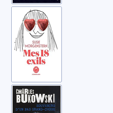
Mes 18 exils
Morgenstern, Susie
Souvenirs d'un
pas grand-chose
Bukowski, Charles