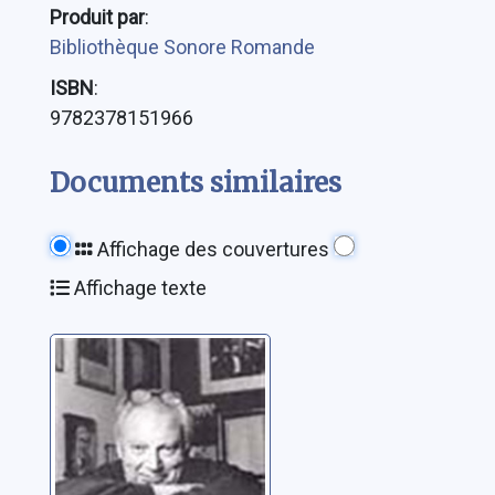
Produit par
:
Bibliothèque Sonore Romande
ISBN
:
9782378151966
Documents similaires
Affichage des couvertures
Affichage texte
Mes 79
premières
années
Stern, Isaac