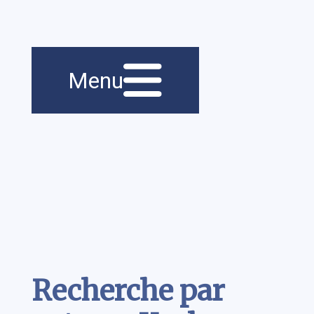
Menu principal
Navigation
Menu
principale
Contenu
Recherche par