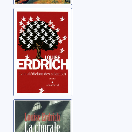
La malédiction
des colombes:
roman
Erdrich, Louise
La chorale des
maîtres
bouchers: roman
Erdrich, Louise