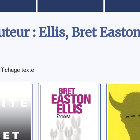
teur : Ellis, Bret Easto
ffichage texte
Zombies
Suite(s)
impériale
Easton
Ellis, Bret Easton
Ellis, Bret Ea