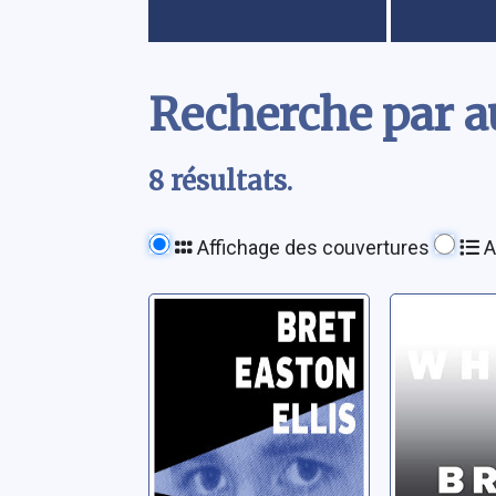
Contenu
Recherche par au
8 résultats.
Affichage des couvertures
A
Les éclats
White
Ellis, Bret Easton
Ellis, Bret 