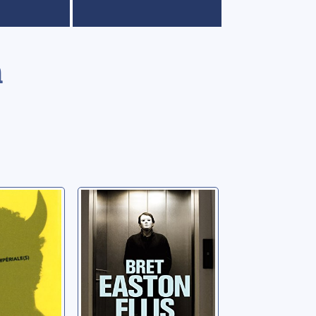
n
American psycho
(s)
Ellis, Bret Easton
ston