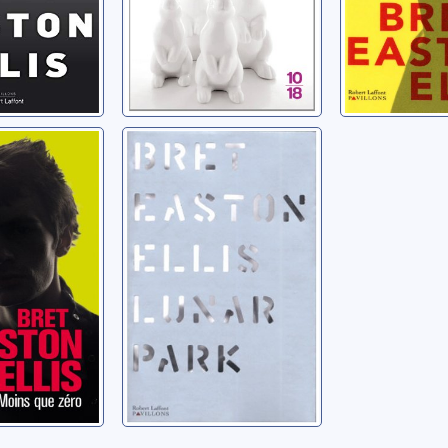
ue zéro
Lunar park
Easton
Ellis, Bret Easton