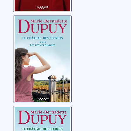
Le château des
secrets 03: Les
coeurs apaisés
Dupuy, Marie-
Bernadette
Le château des
secrets 01: Le
rêve brisé