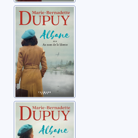
Albane 02: Au
nom de la liberté
Dupuy, Marie-
Bernadette
Albane 01: Un
ciel d'orage
Dupuy, Marie-
Bernadette