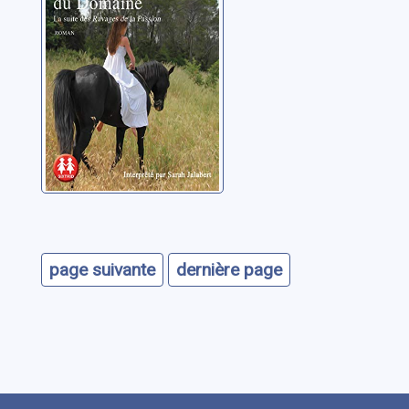
domaine
Dupuy, Marie-
Bernadette
page suivante
dernière page