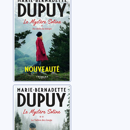
Le mystère
Soline: 01: Au-
delà du temps
Dupuy, Marie-
Bernadette
Le mystère
Soline: 02: Le
vallon des loups
Dupuy, Marie-
Bernadette