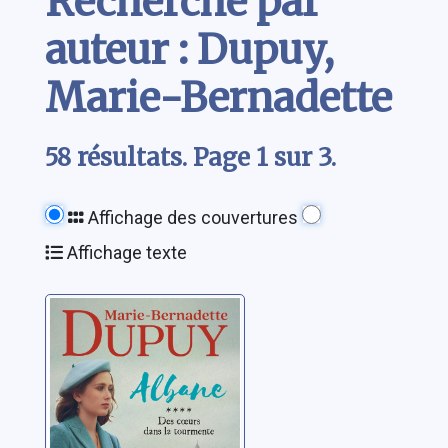
Recherche par
auteur : Dupuy,
Marie-Bernadette
58 résultats. Page 1 sur 3.
Affichage des couvertures
Affichage texte
Albane 04: Des
coeurs dans la
tourmente
Dupuy, Marie-
Bernadette