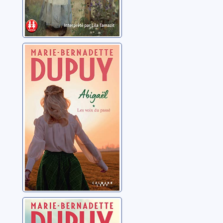
Abigaël: saison
2: 01: Les voix du
passé
Dupuy, Marie-
Bernadette
Abigaël: saison
2: 02: Abigaël ou