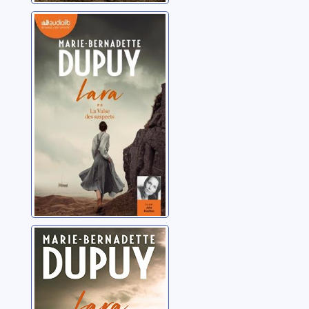
Lara: 02: La valse
des suspects
Dupuy, Marie-
Bernadette
Lara: 01: La
ronde des
soupçons
Dupuy, Marie-