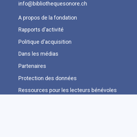
info@bibliothequesonore.ch
Menu
A propos de la fondation
Pied
Rapports d'activité
de
Politique d'acquisition
page
Dans les médias
Partenaires
Protection des données
Ressources pour les lecteurs bénévoles
Information aux auteurs et éditeurs
Je cherche une autre information FAQ
Suivez-nous sur les réseaux sociaux