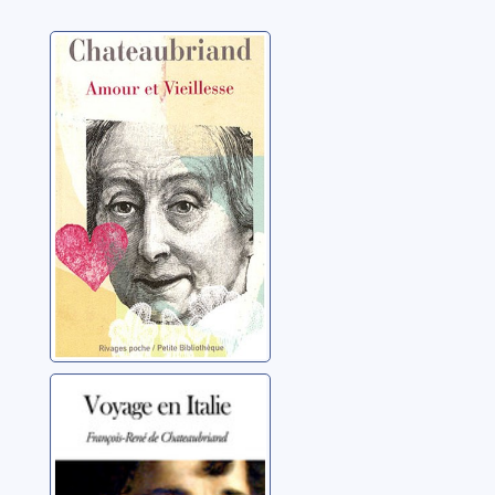
Amour et
vieillesse
Chateaubriand,
François-René de
(1768-1848)
Voyage en Italie
Chateaubriand,
François-René de
(1768-1848)