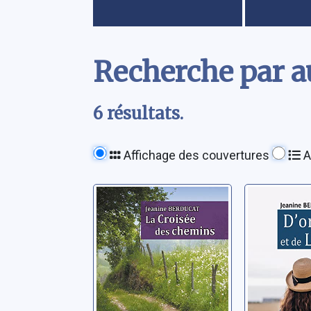
Contenu
Recherche par au
6 résultats.
Affichage des couvertures
A
La croisée des
D'ombre
chemins
lumière
Berducat, Jeanine
Berducat, 