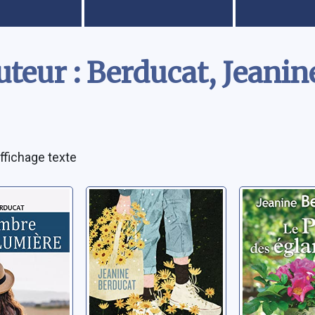
teur : Berducat, Jeanin
ffichage texte
 et de
Jeanne des eaux
Le pré de
vives
églantine
Jeanine
Berducat, Jeanine
Berducat, Je