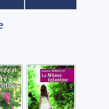
e
s
La môme
s
Eglantine
anine
Berducat, Jeanine