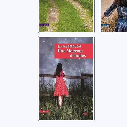
Une moisson
d'étoiles
Berducat, Jeanine