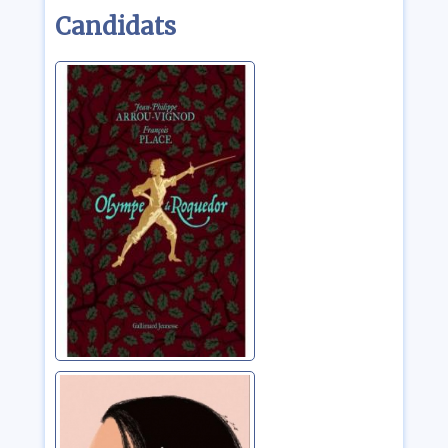
Candidats
Olympe de
Roquedor
Arrou-Vignod, Jean-
Philippe
J'ai 14 ans et ce
n'est pas une
bonne nouvelle