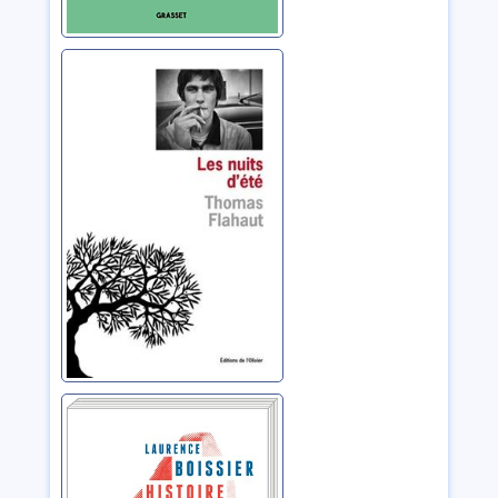
Les nuits d'été
Flahaut, Thomas
Histoire d’un
soulèvement
Boissier, Laurence