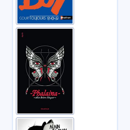
Phalaina
Brière-Haquet, Alice
Même les