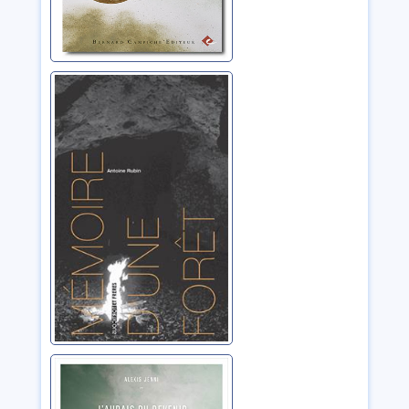
Mémoire d'une
forêt
Rubin, Antoine
J'aurais pu
devenir