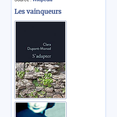
Les vainqueurs
S'adapter
Dupont-Monod, Clara
Madame Hayat
Altan, Ahmet