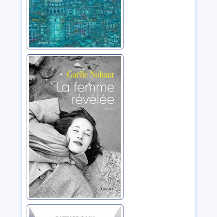
La femme
révélée
Nohant, Gaëlle
Le sourire du