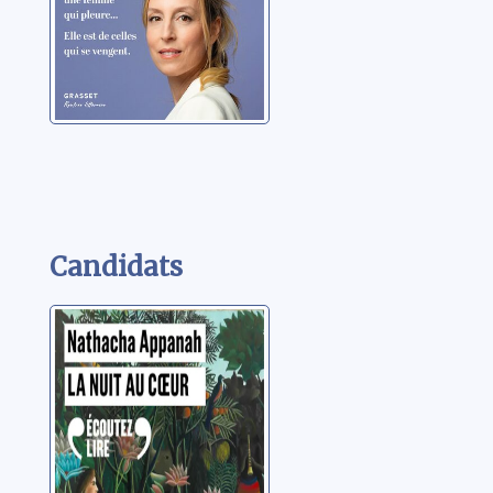
vengent
Candidats
La nuit au coeur
Appanah, Nathacha