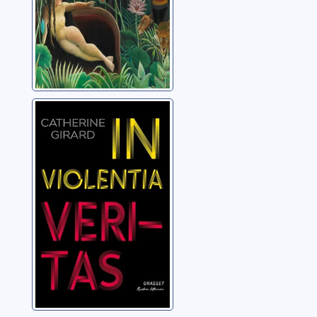
In violentia
veritas
Girard, Catherine