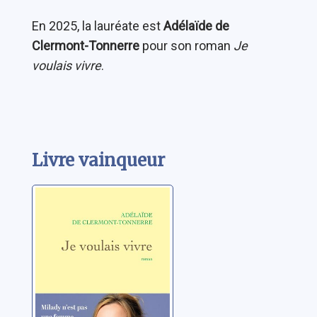
En 2025, la lauréate est
Adélaïde de
Clermont-Tonnerre
pour son roman
Je
voulais vivre
.
Livre vainqueur
Je voulais
vivre:je ne suis
pas de ces
femmes qui
Clermont-Tonnerre,
pleurent... je suis
Adélaïde de
de celles qui se