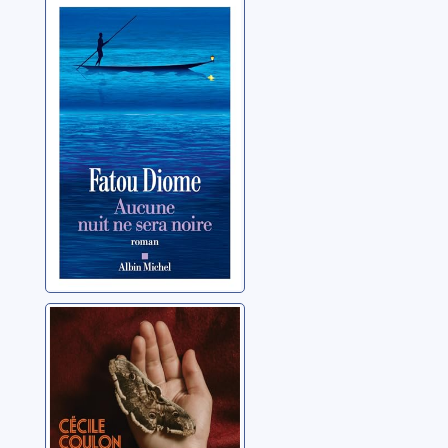
Aucune nuit ne
sera noire
Diome, Fatou
Le visage de la
nuit
Coulon, Cécile