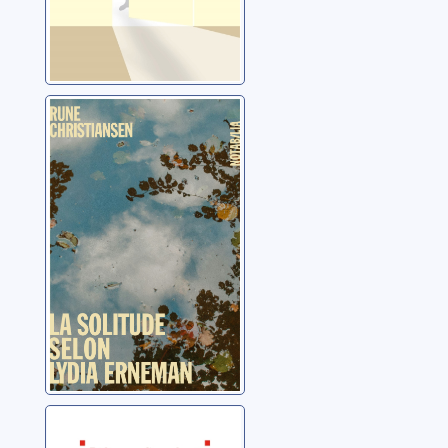
La solitude selon
Lydia Erneman
Christiansen, Rune
L'impasse des