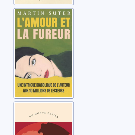
L'amour et la
fureur
Suter, Martin
L’inventaire des
rêves
Adichie, Chimamanda
Ngozi