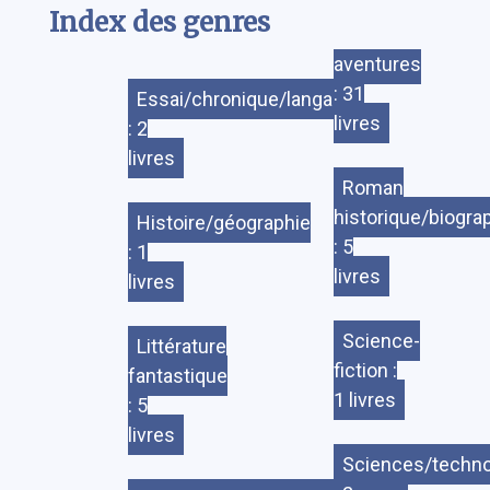
Index des genres
aventures
: 31
Essai/chronique/langage
livres
: 2
livres
Roman
historique/biogra
Histoire/géographie
: 5
: 1
livres
livres
Science-
Littérature
fiction :
fantastique
1 livres
: 5
livres
Sciences/techno