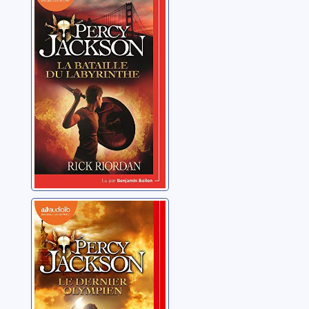
[04]:La bataille
du labyrinthe
Riordan, Rick
Percy Jackson:
[05]:Le dernier
Olympien
Riordan, Rick