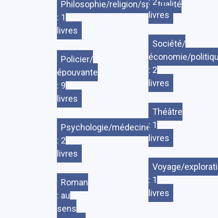
: 2
Philosophie/religion/spiritualité
livres
: 1
livres
Société/
économie/politiq
Policier/
: 2
épouvante
livres
: 9
livres
Théâtre
: 1
Psychologie/médecine
livres
: 2
livres
Voyage/explorat
: 1
Roman
livres
: au
sens