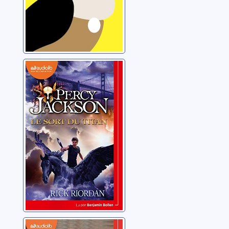
Percy Jackson:
[03]:Le sort du
Titan
Riordan, Rick
Percy Jackson: