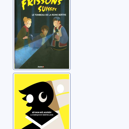
Rolland, Catherine
La fabrique du
merveilleux
Ndjekery, Noël
Nétonon