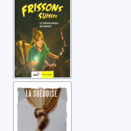
de Farinet
Gay-Crosier, Manuela
La Suédoise
De Cataldo, Giancarlo