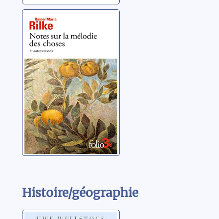
Notes sur la
mélodie des
choses ; et
autres textes
Rilke, Rainer Maria
Histoire/géographie