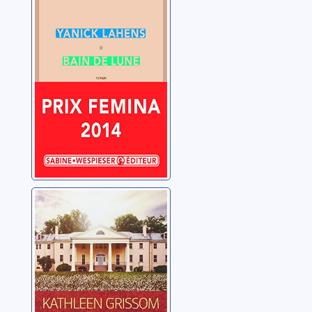
Lahens, Yanick
Fuir la colline
aux esclaves
Grissom, Kathleen