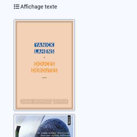
Affichage texte
Douces déroutes
Lahens, Yanick
Guillaume et
Nathalie