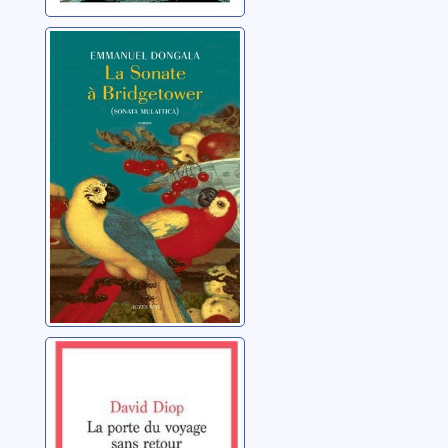
La Sonate à
Bridgetower
(Sonata
mulattica)
Dongala, Emmanuel
La porte du
voyage sans
retour