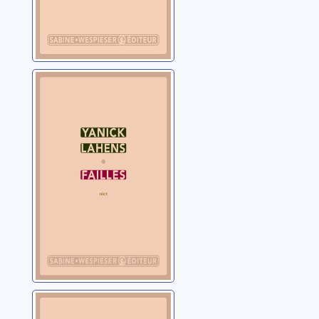
Failles: récit
Lahens, Yanick
Bain de lune