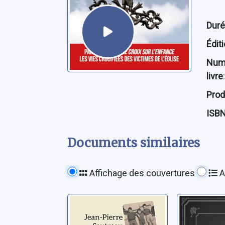
Dur
Édit
Num
livre
:
Prod
ISB
Documents similaires
Affichage des couvertures
A
Une croix sur
Dans le 
l'enfance en
mon pè