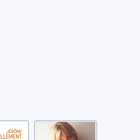
orps
La consolation
 chemins
Flament, Flavie