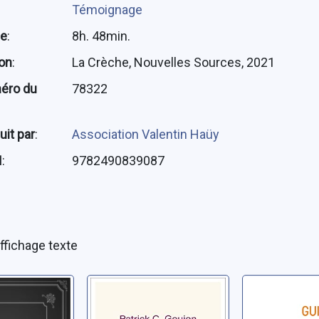
Témoignage
ée
:
8h. 48min.
ion
:
La Crèche, Nouvelles Sources, 2021
éro du
78322
uit par
:
Association Valentin Haüy
N
:
9782490839087
ffichage texte
jardin de
Prière de ne pas
En mon c
re
abuser
meurtri: