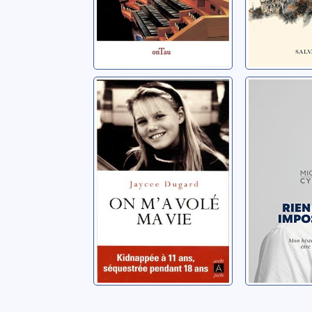
On m'a volé ma
Rien n'e
vie
impossi
Dugard, Jaycee Lee
Cymes, Mic