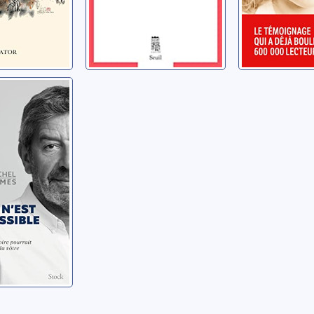
st
ble
hel