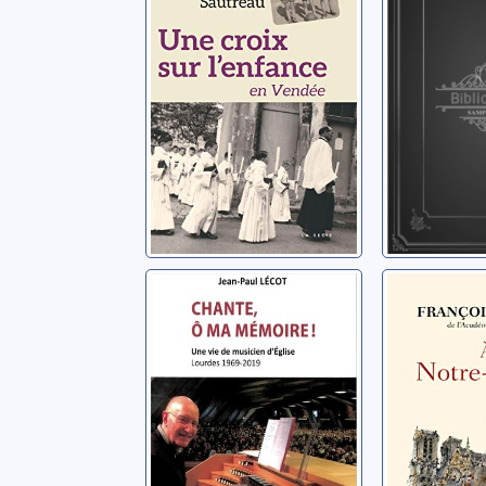
Vendée
Sautreau, J
Sautreau, Jean-Pierre
Chante, ô ma
A Notre
mémoire !: une
une co
vie de musicien
universe
d'église
Lécot, Jean-Paul
Cheng, Fra