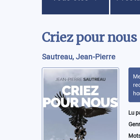
Contenu
Criez pour nous
Sautreau, Jean-Pierre
Rés
Me
re
ho
Lu p
Genre
Mots