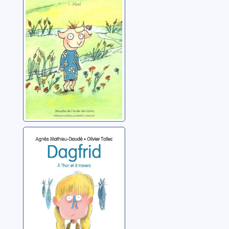
Smadja, Brigitte
Dagfrid: à Thor
et à travers
Mathieu-Daudé, Agnès