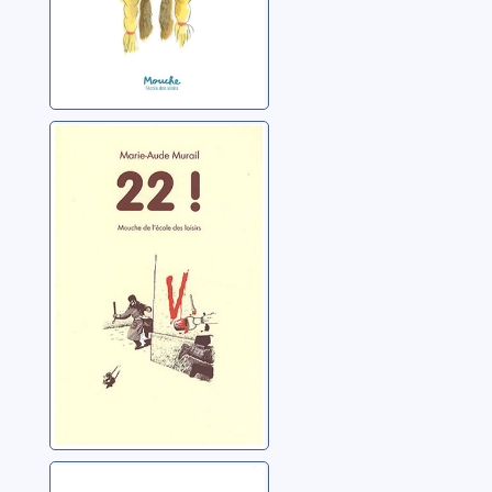
22 !
Murail, Marie-Aude
Le chat beauté