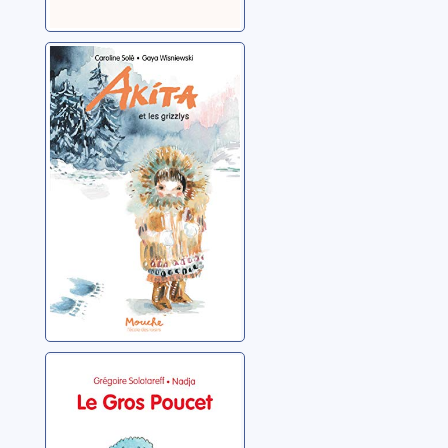
Akita et les
grizzlys
Solé, Caroline
Le Gros Poucet
Solotareff, Grégoire