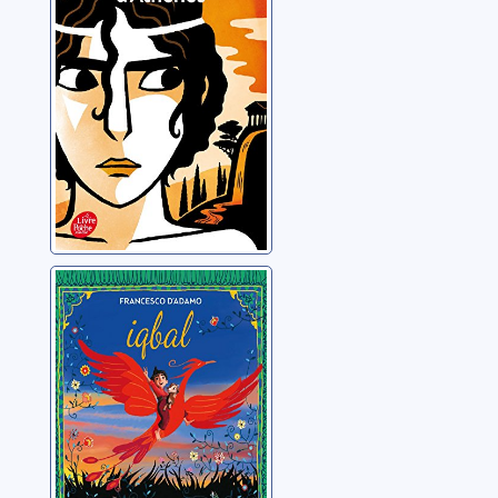
Weulersse, Odile
Iqbal: un enfant
contre
l'esclavage
D'Adamo, Francesco