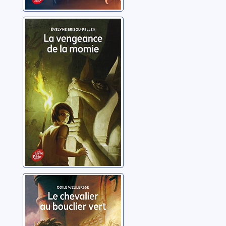
La vengeance de
la momie
Brisou-Pellen, Évelyne
Le chevalier au
bouclier vert
Weulersse, Odile