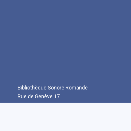
Bibliothèque Sonore Romande
Rue de Genève 17
CH-1003 Lausanne
T: +41(0)21 321 10 10
info@bibliothequesonore.ch