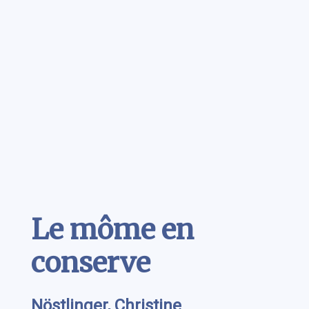
Contenu
Le môme en
conserve
Nöstlinger, Christine