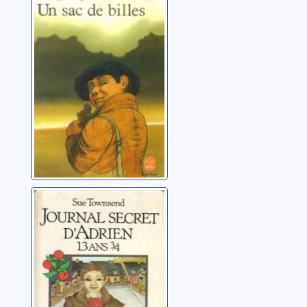
calots]: [02]: Un
sac de billes
Joffo, Joseph
Journal secret
d'Adrien 13 ans
3/4
Townsend, Sue