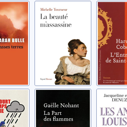
terres
La beauté
L'entrevu
m'assassine
Saint-Clo
lle-Sarah
Tourneur, Michelle
Cobert, Haro
rt par
La part des
Louisiane
e pluie
flammes
Les anné
Louisian
Nohant, Gaëlle
Denuzière, J