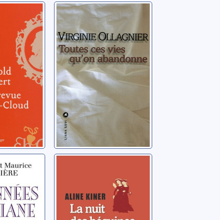
e de
Toutes ces vies
ud
qu'on abandonne
ld
Ollagnier, Virginie
: 06:
La nuit des
es
béguines
e
Kiner, Aline
acqueline