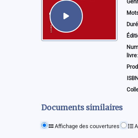
Genre
Mots
Dur
Édit
Num
livre
:
Prod
ISB
Coll
Documents similaires
Affichage des couvertures
A