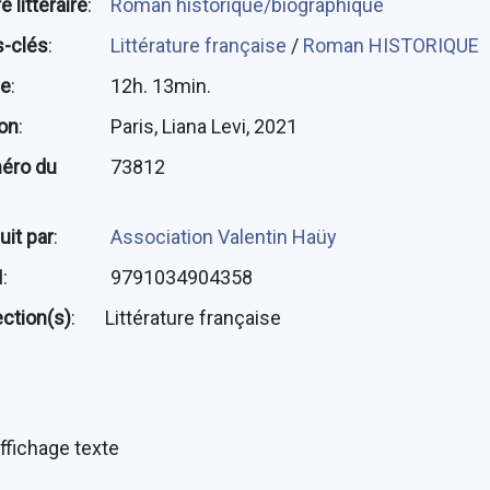
 littéraire
:
Roman historique/biographique
-clés
:
Littérature française
/
Roman HISTORIQUE
ée
:
12h. 13min.
ion
:
Paris, Liana Levi, 2021
éro du
73812
uit par
:
Association Valentin Haüy
N
:
9791034904358
ection(s)
:
Littérature française
ffichage texte