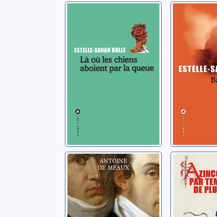
Là où les chiens
Basses 
aboient par la
Bulle, Este
queue
Bulle, Estelle-Sarah
Le fleuve
Azincou
guillotine
temps d
Meaux, Antoine de
Teulé, Jean