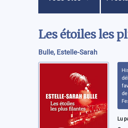
Contenu
Les étoiles les p
Bulle, Estelle-Sarah
Rés
Hi
dé
fa
de
Fe
Lu p