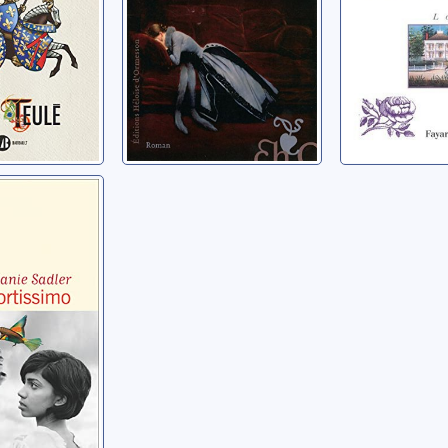
mo
anie