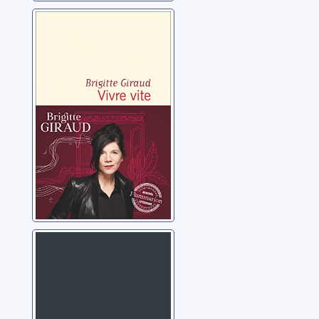
Vivre vite
Giraud, Brigitte
La chambre des
parents: roman
Giraud, Brigitte