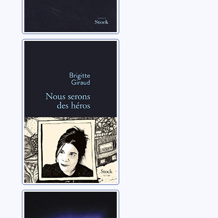
Nous serons des
héros
Giraud, Brigitte
A présent
Giraud, Brigitte