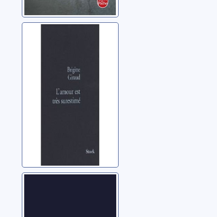
L'amour est très
surestimé
Giraud, Brigitte
Avoir un corps:
roman
Giraud, Brigitte