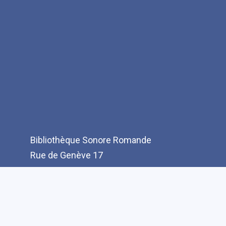
Bibliothèque Sonore Romande
Rue de Genève 17
CH-1003 Lausanne
T: +41(0)21 321 10 10
info@bibliothequesonore.ch