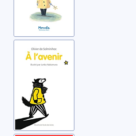
A l'avenir
Solminihac, Olivier de