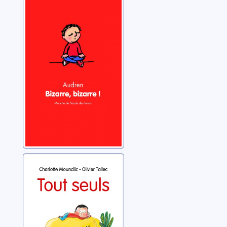
Bizarre, bizarre
Audren
Tout seuls
Moundlic, Charlotte