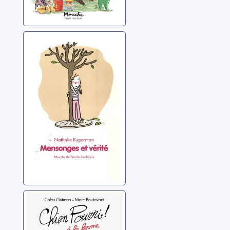
Mensonges et
vérité
Kuperman, Nathalie
Chien pourri à la
ferme