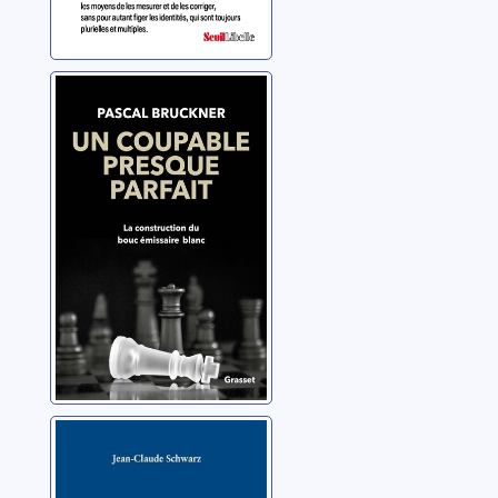
Un coupable
presque parfait:
la construction
du bouc
Bruckner, Pascal
émissaire blanc
La tyrannie des
minorités