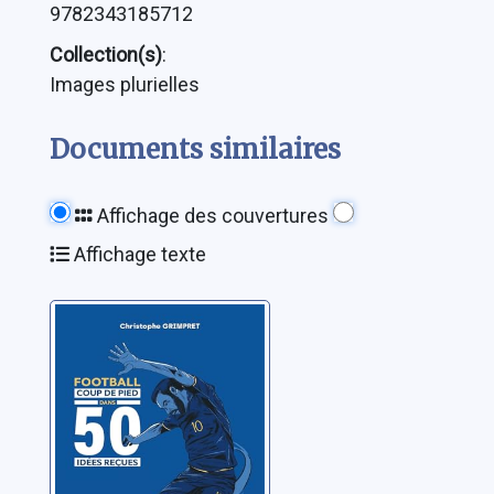
9782343185712
Collection(s)
:
Images plurielles
Documents similaires
Affichage des couvertures
Affichage texte
Football: coup de
pied dans 50
idées reçues
Grimpret, Christophe