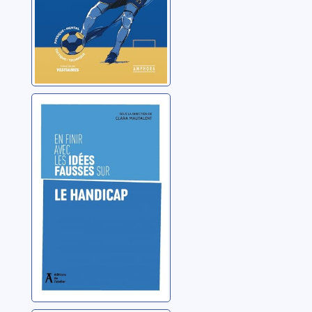
En finir avec les
idées fausses
sur le handicap
Mautalent, Clara