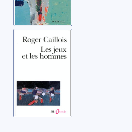
Les jeux et les
hommes: le
masque et le
vertige
Caillois, Roger