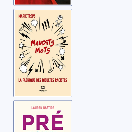
Maudits mots: la
fabrique des
insultes racistes
Treps, Marie
Présentes: villes,
médias,
politique... quelle
place pour les