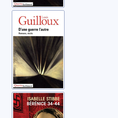
D'une guerre
l'autre: romans,
récits: CD 2
Guilloux, Louis
Bérénice 34-44:
roman
Stibbe, Isabelle