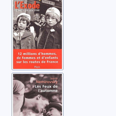
20 juin 1940
Miquel, Pierre
Les feux de
l'automne:
roman
Némirovsky, Irène