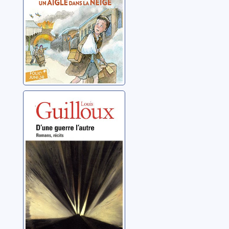
D'une guerre
l'autre: romans,
récits: CD 1
Guilloux, Louis