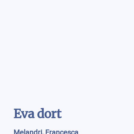
Contenu
Eva dort
Melandri, Francesca