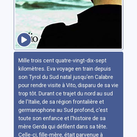
Résumé
Mille trois cent quatre-vingt-dix-sept
kilomètres. Eva voyage en train depuis
son Tyrol du Sud natal jusqu'en Calabre
pour rendre visite à Vito, disparu de sa vie
trop tôt. Durant ce trajet du nord au sud
de l'Italie, de sa région frontalière et
germanophone au Sud profond, c'est
toute son enfance et l'histoire de sa
mère Gerda qui défilent dans sa tête.
Celle-ci, fille-mère, était parvenue à