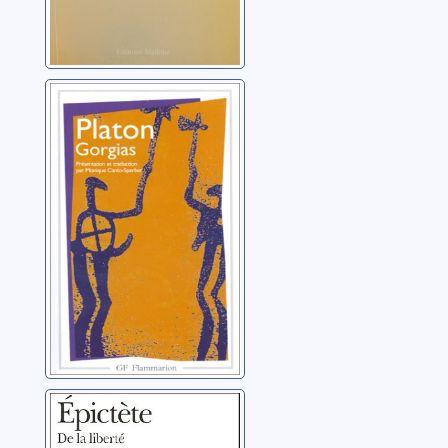
Gorgias
Platon (0427?-0348?
av. J.-C.)
De la liberté ;
précédé de De la