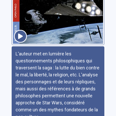
Résumé
L'auteur met en lumière les
questionnements philosophiques qui
traversent la saga : la lutte du bien contre
le mal, la liberté, la religion, etc. L'analyse
des personnages et de leurs répliques,
mais aussi des références à de grands
philosophes permettent une nouvelle
approche de Star Wars, considéré
comme un des mythes fondateurs de la