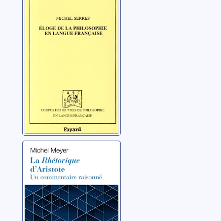
philosophie en
langue française
Serres, Michel
La Rhétorique
d'Aristote: un
commentaire
raisonné
Meyer, Michel