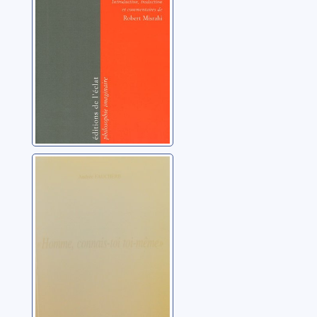
Homme connais-
toi toi-même
Fauchère, Andrée