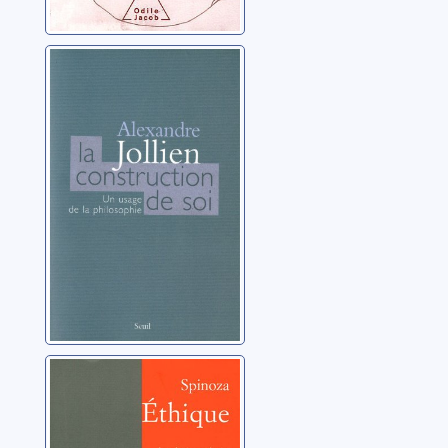
La construction
de soi: un usage
de la philosophie
Jollien, Alexandre
Éthique
Spinoza, Baruch (1632-
1677)