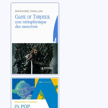
Game of thrones,
une
métaphysique
des meurtres
Chaillan, Marianne
In pop we trust:
la philo par les
grands
classiques de la
Chaillan, Marianne