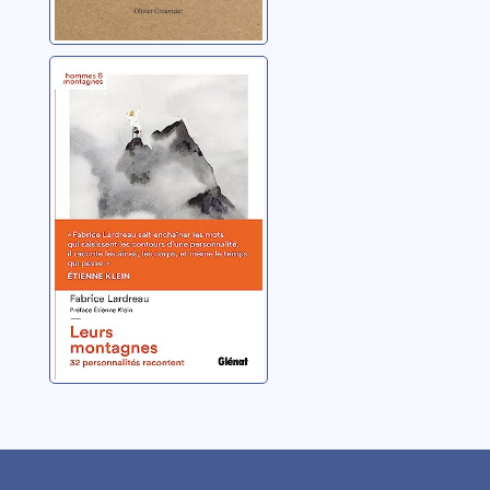
Leurs
montagnes: 32
personnalités
racontent
Lardreau, Fabrice