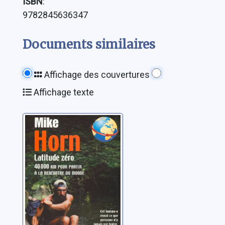
ISBN
:
9782845636347
Documents similaires
Affichage des couvertures
Affichage texte
Latitude zéro:
40000 km pour
partir à la
rencontre du
Horn, Mike
monde