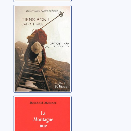
Tiens bon ! J'ai
fait face
Jacot-Comina, Marie-
Thérèse
La montagne
nue
Messner, Reinhold