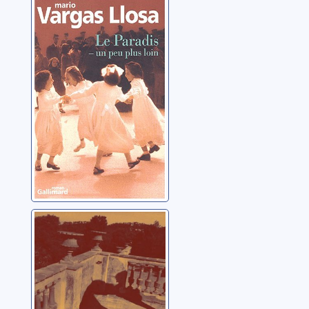
Le paradis - un
peu plus loin:
[roman]
Vargas Llosa, Mario
Vingt ans et un
jour: roman
Semprun, Jorge