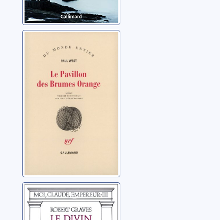
Le pavillon des
brumes orange:
roman
West, Paul
Moi, Claude,
empereur: 03: Le
divin Claude et