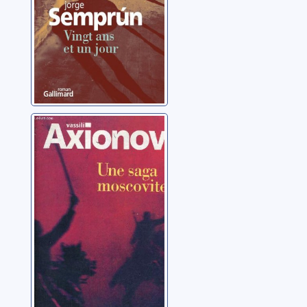
Une saga
moscovite: [02]:
Guerre et prison
Axionov, Vassili