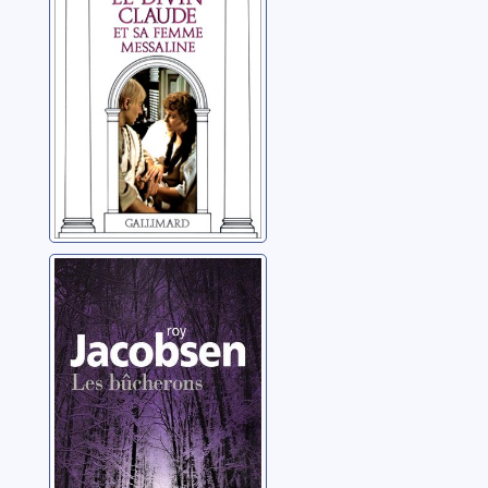
sa femme
Graves, Robert
Messaline
Les bûcherons
Jacobsen, Roy