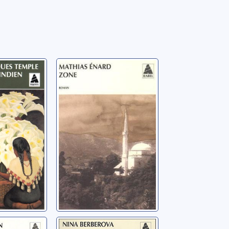
ière
Zone: roman
roman
Énard, Mathias
éric
écit
Le cap des