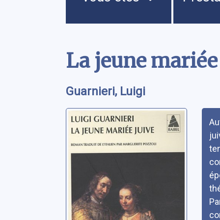
Contenu
La jeune mariée
Guarnieri, Luigi
Rés
Au
ju
te
co
ép
th
Pa
co