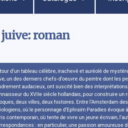
 juive: roman
umé
tour d'un tableau célèbre, inachevé et auréolé de mystè
ive, un des derniers chefs-d'oeuvre du peintre dont les p
ndrement audacieux, ont suscité bien des interprétations, 
nnaisseur du XVIIe siècle hollandais, pour construire un
oques, deux villes, deux histoires. Entre l'Amsterdam de
éologiens, où le personnage d'Ephraïm Paradies évoque à l
ris contemporain, où tente de vivre un jeune écrivain, l'au
rrespondances : en particulier, une passion amoureuse dé