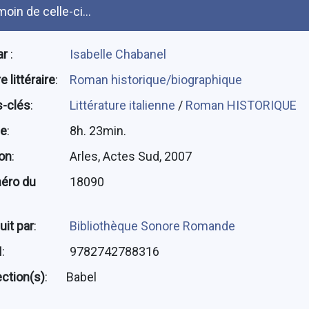
oin de celle-ci...
ar
:
Isabelle Chabanel
 littéraire
:
Roman historique/biographique
-clés
:
Littérature italienne
/
Roman HISTORIQUE
ée
:
8h. 23min.
ion
:
Arles, Actes Sud, 2007
éro du
18090
uit par
:
Bibliothèque Sonore Romande
N
:
9782742788316
ection(s)
:
Babel