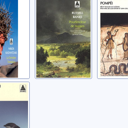
n
nuages
Lundgren, M
, Nikos
Banks, Russell
s des
[03]:
e
Aki