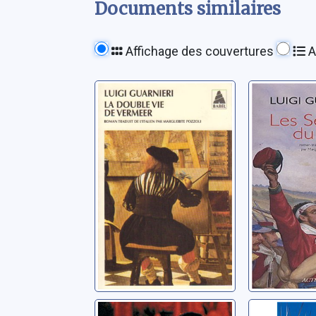
Documents similaires
Affichage des couvertures
A
La double vie de
Les sent
Vermeer: roman
ciel
Guarnieri, Luigi
Guarnieri, L
Vivre !
La derni