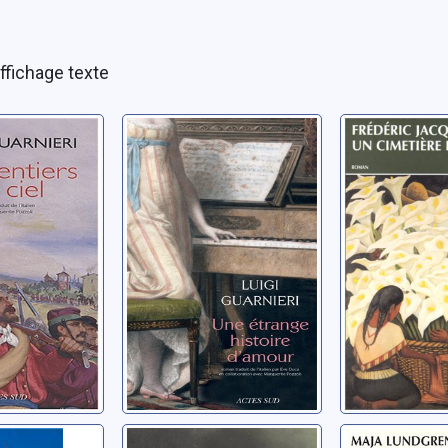
ffichage texte
iers du
Une étrange
Un cimet
histoire d'amour
indien : 
uigi
Guarnieri, Luigi
Temple, Fréd
Jacques
ère
Pourfendeur de
Pompéi: r