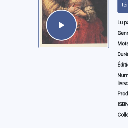
tém
Lu p
Genre
Mots
Dur
Édit
Num
livre
:
Prod
ISB
Coll