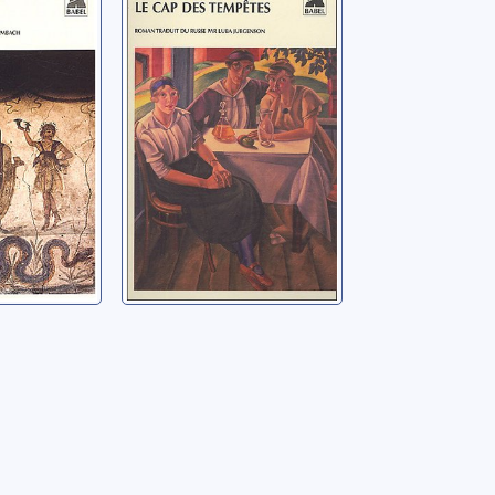
tempêtes: roman
aja
Berberova, Nina