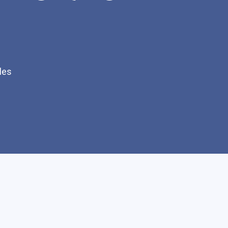
les
Q
Faire un don