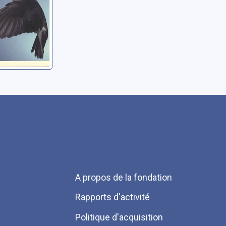
Menu
A propos de la fondation
Pied
Rapports d'activité
de
Politique d'acquisition
page