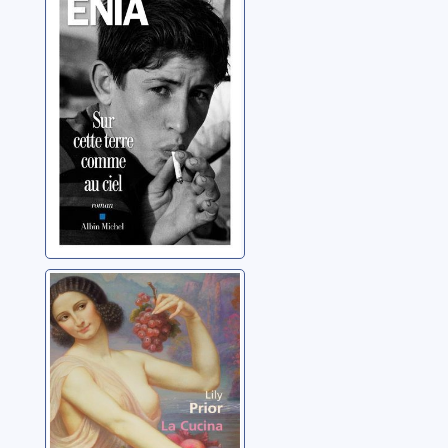
comme au ciel:
roman
Enia, Davide
La Cucina
Prior, Lily