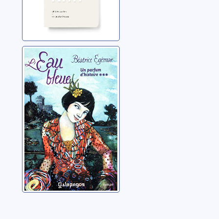
Un parfum
d'histoire 03:
L'eau bleue
Egémar, Béatrice