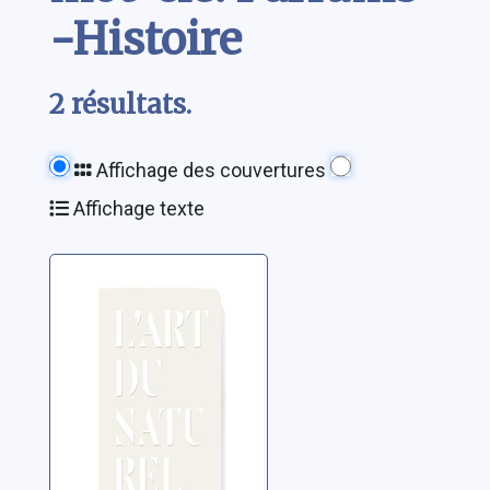
-Histoire
2 résultats.
Affichage des couvertures
Affichage texte
L'art du naturel:
LMR et Monique
Rémy: 40 ans de
naturels
Collectif