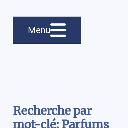
Menu principal
Navigation
Menu
principale
Contenu
Recherche par
mot-clé: Parfums