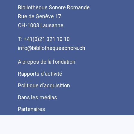
Bibliothèque Sonore Romande
Rue de Genève 17
CH-1003 Lausanne
T: +41(0)21 321 10 10
info@bibliothequesonore.ch
Menu
A propos de la fondation
Pied
Rapports d'activité
de
Politique d'acquisition
page
Dans les médias
Partenaires
Protection des données
Ressources pour les lecteurs bénévoles