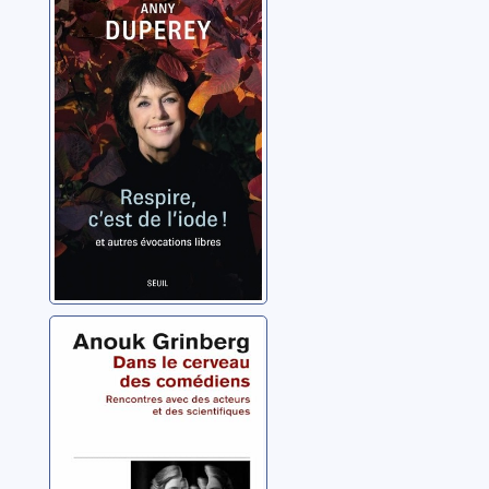
l'iode !: et autres
évocations libres
Duperey, Anny
Dans le cerveau
des comédiens:
rencontres avec
des acteurs et
Grinberg, Anouk
des scientifiques