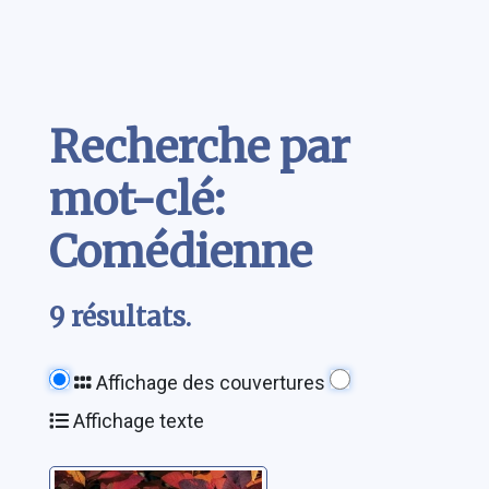
Contenu
Recherche par
mot-clé:
Comédienne
9 résultats.
Affichage des couvertures
Affichage texte
Respire, c'est de