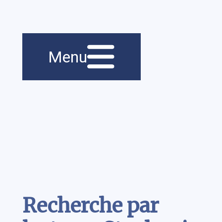
Menu principal
Navigation
Menu
principale
Contenu
Recherche par