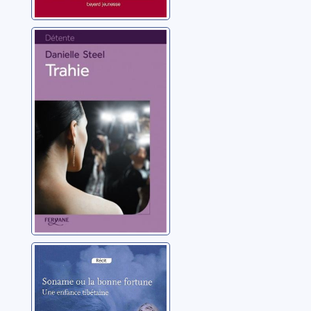
Trahie: roman
Steel, Danielle
Soname ou La
bonne fortune:
une enfance