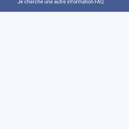
Je cherche une autre information FAQ
Suivez-nous sur les réseaux sociaux
Accessibilité
Plan du site
Faire un don