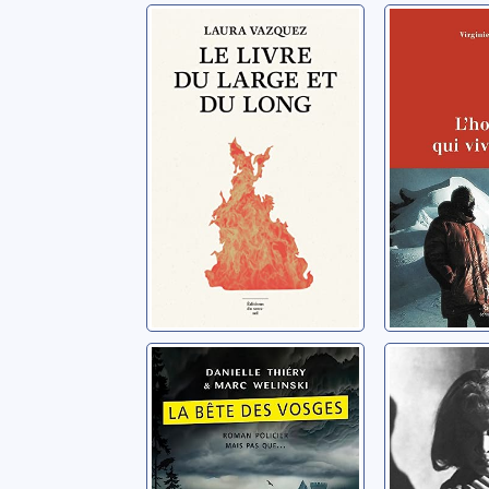
Le livre du large
L'homm
et du long
vivait ha
passion
Vazquez, Laura
docteur
Troussier, V
La bête des
Un tra
Vosges
nommé 
Thiéry, Danielle
Williams, 