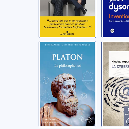
Platon: le
La cyber
philosophe-roi
Arpagian, N
Battistini, Olivier