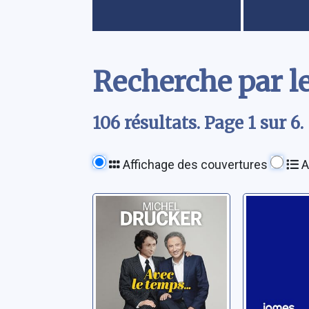
Contenu
Recherche par l
106 résultats. Page 1 sur 6.
Affichage des couvertures
A
Avec le temps...
Inventio
vie à a
Drucker, Michel
par l'éc
Dyson, Ja