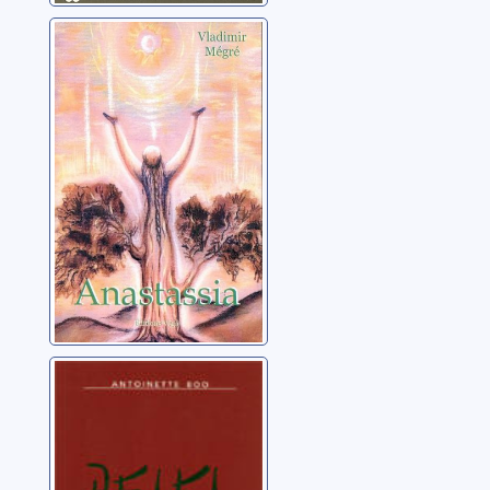
Anastassia
Mégré, Vladimir
Reiki
Boo, Antoinette