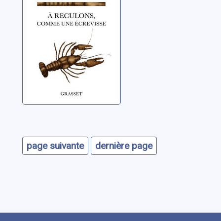
guerres chaudes
Eco, Umberto
et populisme
médiatique
page suivante
dernière page