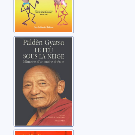
Le feu sous la
neige: mémoires
d'un moine
tibétain
Gyatso, Päldèn