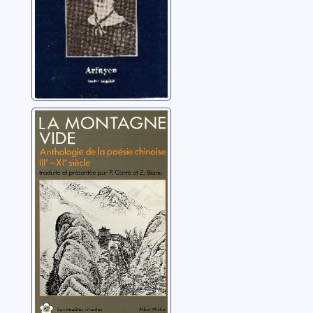
La Montagne
vide: anthologie
de la poésie
chinoise, IIIe-XIe
Bianu, Zéno
siècle