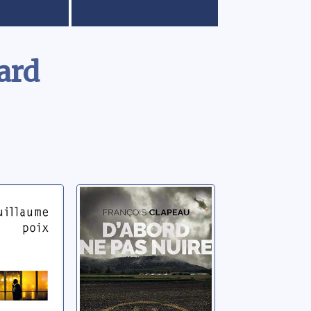
ard
D'abord ne pas
nuire
ume
Clapeau, François