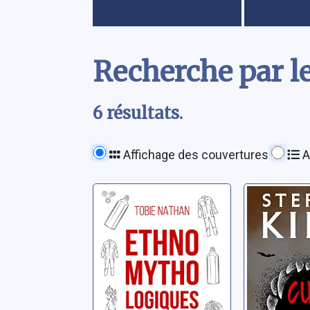
Contenu
Recherche par 
6 résultats.
Affichage des couvertures
A
Ethnomythologiques:
Cujo
petits objets du
King, Step
quotidien
Nathan, Tobie