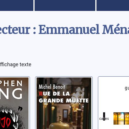
lecteur : Emmanuel Mén
ffichage texte
Rue de la Grande
Star
Muette
hen
Poix, Guilla
Benoit, Michel