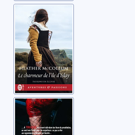
Passions en
Ecosse 02: Le
charmeur de l'île
d'Islay
McCollum, Heather
Les fleurs de
macadam
Nieto, Patrick