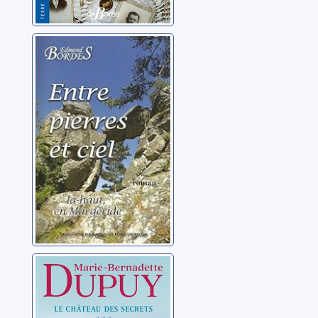
Entre pierres et
ciel: là-haut, en
Margeride
Bordes, Edmond
Le château des
secrets 03: Les
coeurs apaisés