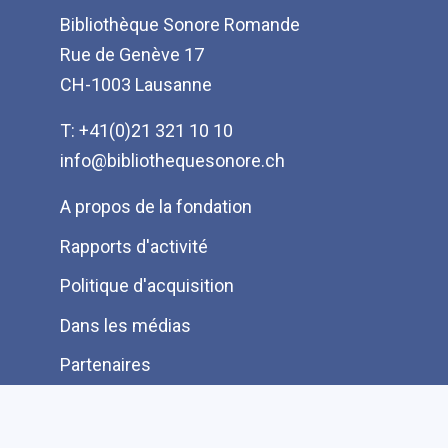
Bibliothèque Sonore Romande
Rue de Genève 17
CH-1003 Lausanne
T: +41(0)21 321 10 10
info@bibliothequesonore.ch
Menu
A propos de la fondation
Pied
Rapports d'activité
de
Politique d'acquisition
page
Dans les médias
Partenaires
Protection des données
Ressources pour les lecteurs bénévoles