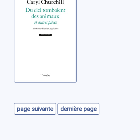
tombaient des
animaux ; et
autres pièces
Churchill, Caryl
page suivante
dernière page