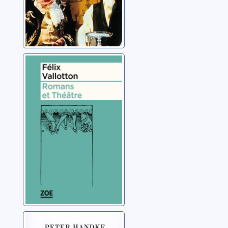
Célérité.
Discrétion?:
pièce en trois
actes, dans
Vallotton, Félix
Romans et
théâtre
Par les villages