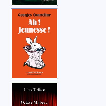
Ah! jeunesse!
Courteline, Georges
(1858-1929)
Le portefeuille
Mirbeau, Octave