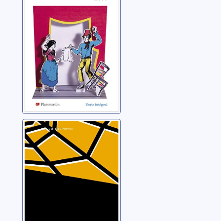
1885)
La toile
d'araignée
Christie, Agatha