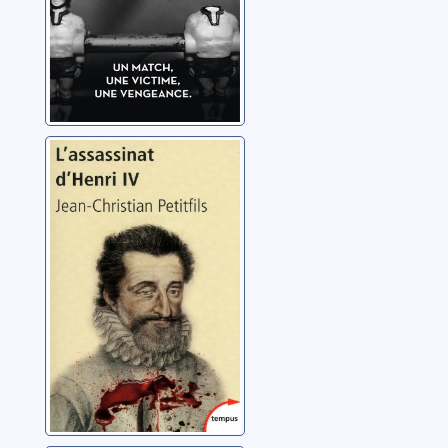
L'assassinat
d'Henri IV:
mystères d'un
crime
Petitfils, Jean-Christian