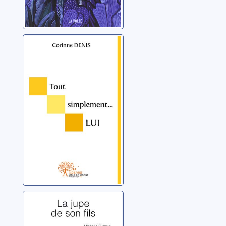
Tout
simplement... lui:
syndrome de
Pitt-Hopkins,
Denis, Corinne
maladie
orpheline très
rare
La jupe de son
fils