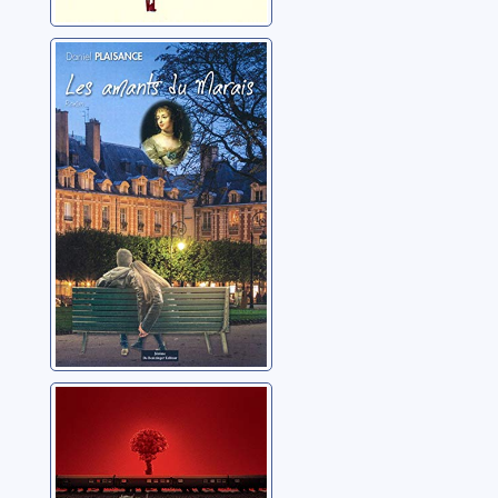
Les amants du
Marais
Plaisance, Daniel
La guerre après
la dernière
guerre