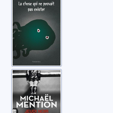
pouvait pas
exister
Murail, Elvire
Jeudi noir
Mention, Michaël