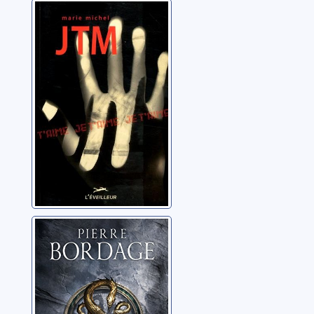
JTM
Michel, Marie
Arkane: 01: La
désolation
Bordage, Pierre