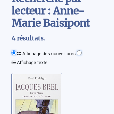
lecteur : Anne-
Marie Baisipont
4 résultats.
Affichage des couvertures
Affichage texte
Jacques Brel:
l'aventure
commence à
l'aurore
Hidalgo, Fred