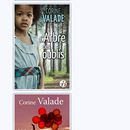
L'arbre des
oublis
Valade, Corine
L'audace d'une
étoile
Valade, Corine