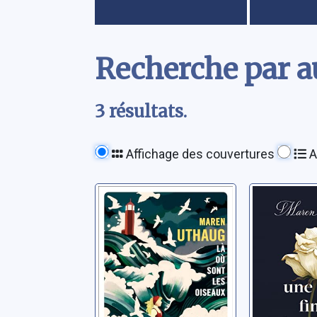
Contenu
Recherche par a
3 résultats.
Affichage des couvertures
A
Là où sont les
Une fin
oiseaux
Uthaug, Ma
Uthaug, Maren