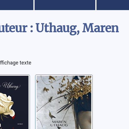
uteur : Uthaug, Maren
ffichage texte
 heureuse
La petite fille et
le monde secret
ren
Uthaug, Maren