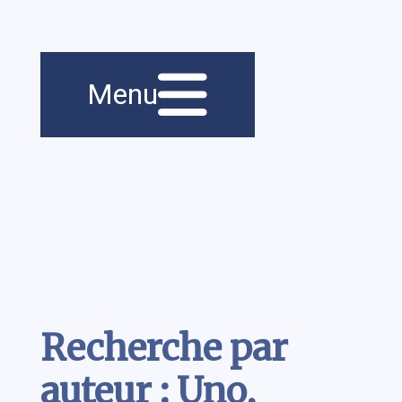
Menu principal
Navigation
Menu
principale
Contenu
Recherche par
auteur : Uno,