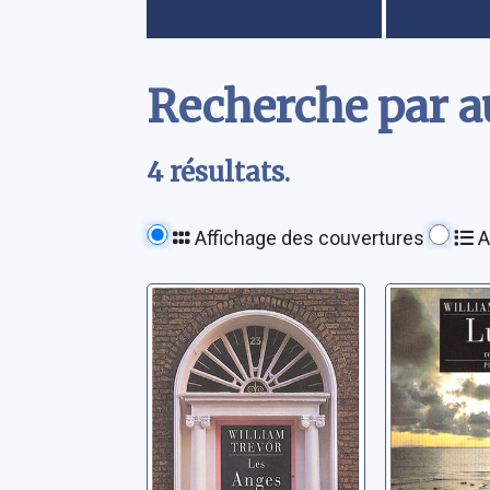
Contenu
Recherche par au
4 résultats.
Affichage des couvertures
A
Les anges dînent
Lucy: r
au Ritz:
Trevor, Wil
nouvelles
Trevor, William