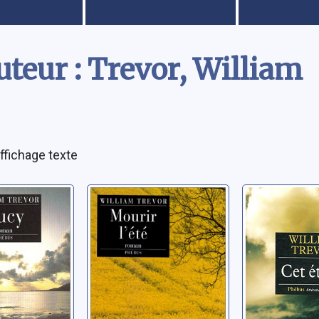
teur : Trevor, William
ffichage texte
oman
Mourir l'été:
Cet été-là
roman
roman
liam
Trevor, William
Trevor, Willi