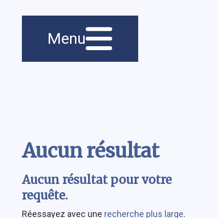
Navigation
Menu
principale
Contenu
Aucun résultat
Aucun résultat pour votre
requête.
Réessayez avec une
recherche plus large
.