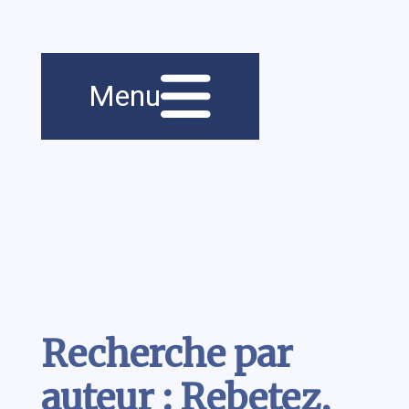
Menu principal
Navigation
Menu
principale
Contenu
Recherche par
auteur : Rebetez,