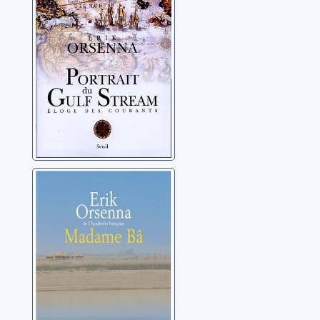
des courants
Orsenna, Erik
Madame Bâ:
roman
Orsenna, Erik