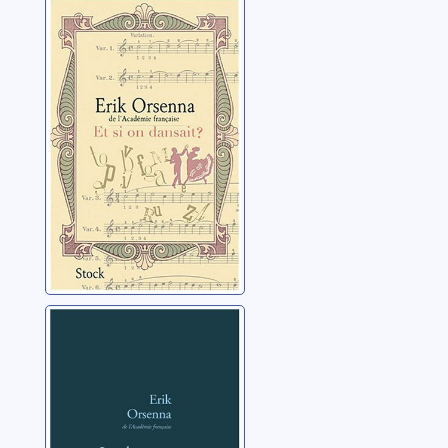
Et si on dansait
?: éloge de la
ponctuation
Orsenna, Erik
La chanson de
Charles Quint:
roman
Orsenna, Erik