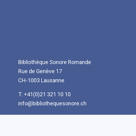
Bibliothèque Sonore Romande
Rue de Genève 17
CH-1003 Lausanne
T: +41(0)21 321 10 10
info@bibliothequesonore.ch
Menu
A propos de la fondation
Pied
Rapports d'activité
de