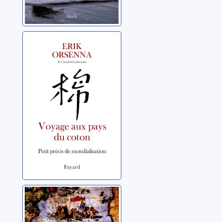
Voyage au pays
du coton: petit
précis de
mondialisation
Orsenna, Erik
[01]
Portrait du Gulf
Stream: éloge