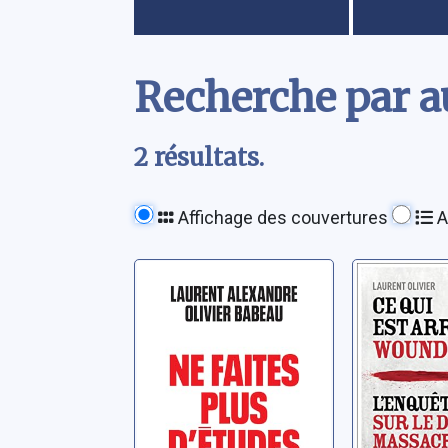
Contenu
Recherche par au
2 résultats.
Affichage des couvertures
A
Ne faites plus
Ce qui e
d'études:
à Woun
apprendre
Knee: l'
autrement à l'ère
inédite s
Babeau, Olivier
Olivier, Lau
de l'IA
dernier
massacr
Indiens