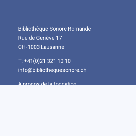
Bibliothèque Sonore Romande
Rue de Genève 17
CH-1003 Lausanne
T: +41(0)21 321 10 10
info@bibliothequesonore.ch
Menu
A propos de la fondation
Pied
Rapports d'activité
de
Politique d'acquisition
page
Dans les médias
Partenaires